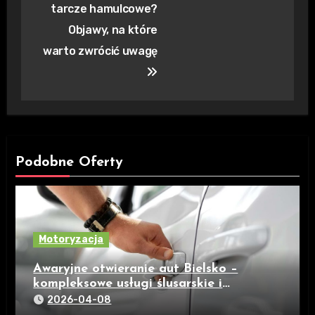
wpisu
tarcze hamulcowe?
Objawy, na które
warto zwrócić uwagę
Podobne Oferty
Motoryzacja
Awaryjne otwieranie aut Bielsko –
kompleksowe usługi ślusarskie i
dorabianie kluczy
2026-04-08