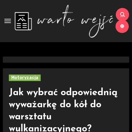
Skip
to
content
Motoryzacja
Jak wybrać odpowiednią
wyważarkę do kół do
warsztatu
wulkanizacyjnego?