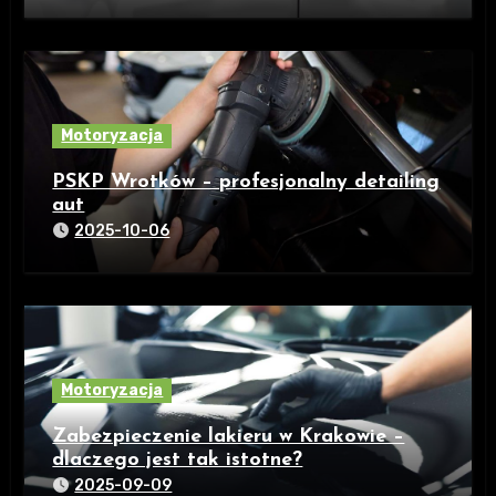
Motoryzacja
PSKP Wrotków – profesjonalny detailing
aut
2025-10-06
Motoryzacja
Zabezpieczenie lakieru w Krakowie –
dlaczego jest tak istotne?
2025-09-09