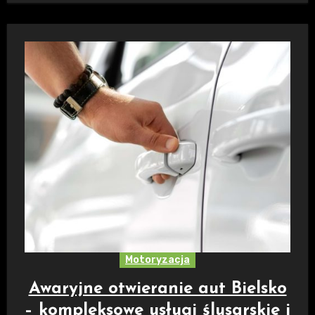
bloczki…
Motoryzacja
Awaryjne otwieranie aut Bielsko
– kompleksowe usługi ślusarskie i