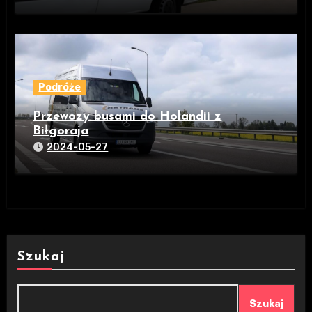
Podróże
Przewozy busami do Holandii z
Biłgoraja
2024-05-27
Szukaj
Szukaj