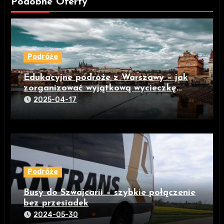
Podobne Oferty
Podróże
Edukacyjne podróże z Warszawy – jak
zorganizować wyjątkową wycieczkę
szkolną z pomocą biura WIB-Wycieczki
2025-04-17
Podróże
Busy do Szwajcarii – szybkie połączenie
bez przesiadek
2024-05-30