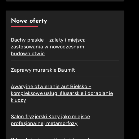
Nowe oferty
Dachy płaskie – zalety i miejsca
zastosowania w nowoczesnym
budownictwie
Zaprawy murarskie Baumit
Awaryjne otwieranie aut Bielsko –
kompleksowe usługi ślusarskie i dorabianie
kluczy
Salon fryzjerski Kozy jako miejsce
profesjonalnej metamorfozy