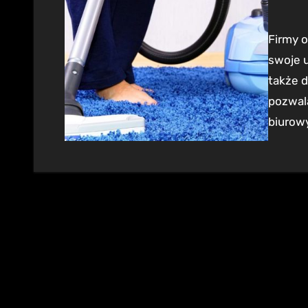
Firmy oferujące sprzątanie biur często rozszerzają
swoje u
także 
pozwal
biurowy