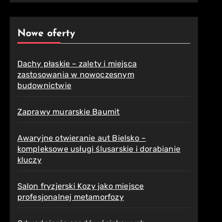
Nowe oferty
Dachy płaskie – zalety i miejsca
zastosowania w nowoczesnym
budownictwie
Zaprawy murarskie Baumit
Awaryjne otwieranie aut Bielsko –
kompleksowe usługi ślusarskie i dorabianie
kluczy
Salon fryzjerski Kozy jako miejsce
profesjonalnej metamorfozy