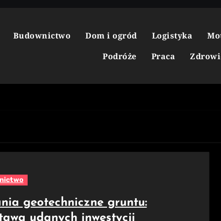
Budownictwo
Dom i ogród
Logistyka
Mo
Podróże
Praca
Zdrowi
nictwo
nia geotechniczne gruntu:
tawa udanych inwestycji