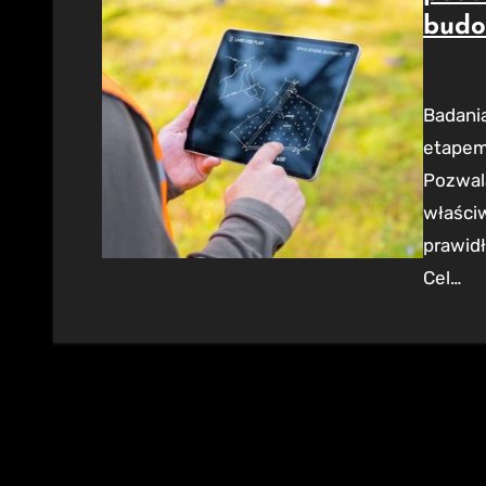
budo
Badania geotechniczne gruntu są fundamentalnym
etapem
Pozwal
właściw
prawid
Cel…