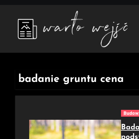
Skip
to
content
badanie gruntu cena
Budow
Bada
pods