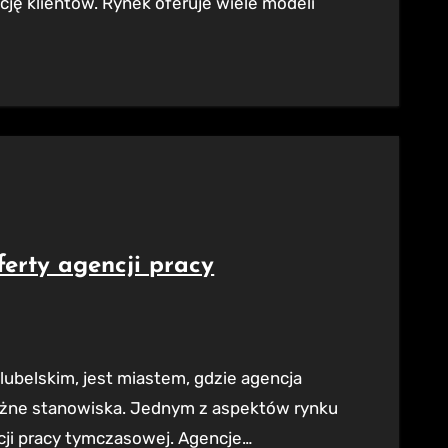
cję klientów. Rynek oferuje wiele modeli
ferty agencji pracy
óżne stanowiska. Jednym z aspektów rynku
ncji pracy tymczasowej. Agencje…