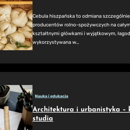
Cebula hiszpańska to odmiana szczególnie ceniona przez ogrodników oraz
producentów rolno-spożywczych na całym 
kształtnymi główkami i wyjątkowym, łagod
wykorzystywana w…
Nauka i edukacja
Architektura i urbanistyka –
studia