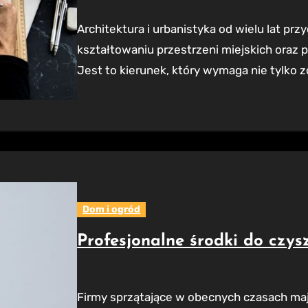
Architektura i urbanistyka od wielu lat przyciągają rzesze młodych ludzi, marzących o
kształtowaniu przestrzeni miejskich oraz
Jest to kierunek, który wymaga nie tylko z
Dom i ogród
Profesjonalne środki do czysz
Firmy sprzątające w obecnych czasach mają do dyspozycji szeroki wybór