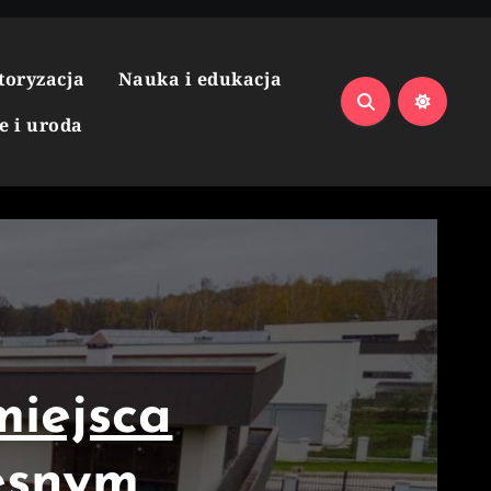
toryzacja
Nauka i edukacja
e i uroda
miejsca
esnym