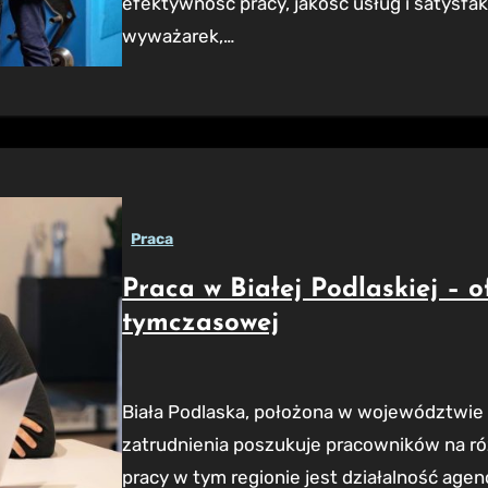
efektywność pracy, jakość usług i satysfak
wyważarek,…
Praca
Praca w Białej Podlaskiej – o
tymczasowej
Biała Podlaska, położona w województwie lubelskim, jest miastem, gdzie agencja
zatrudnienia poszukuje pracowników na r
pracy w tym regionie jest działalność age