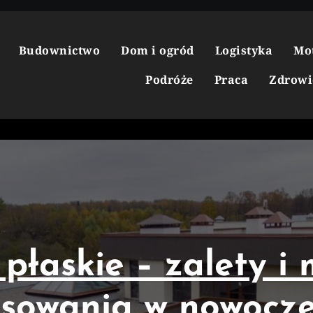
Budownictwo
Dom i ogród
Logistyka
Mo
Podróże
Praca
Zdrowi
płaskie – zalety i 
osowania w nowocz